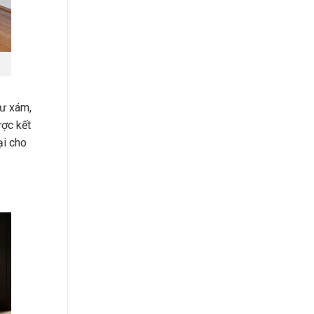
hư xám,
ược kết
ại cho