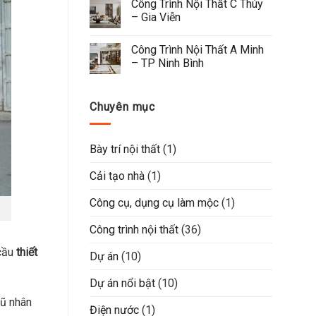
Công Trình Nội Thất C Thúy 
– Gia Viễn
Công Trình Nội Thất A Minh 
– TP Ninh Bình
Chuyên mục
Bày trí nội thất
(1)
Cải tạo nhà
(1)
Công cụ, dụng cụ làm mộc
(1)
Công trình nội thất
(36)
 cầu
thiết
Dự án
(10)
Dự án nổi bật
(10)
gũ nhân
Điện nước
(1)