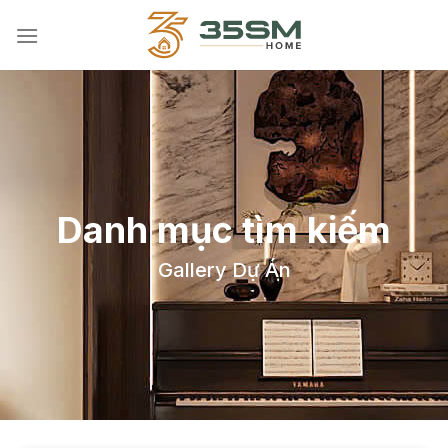
Skip
to
content
Danh mục tìm kiếm
Gallery Dự Án