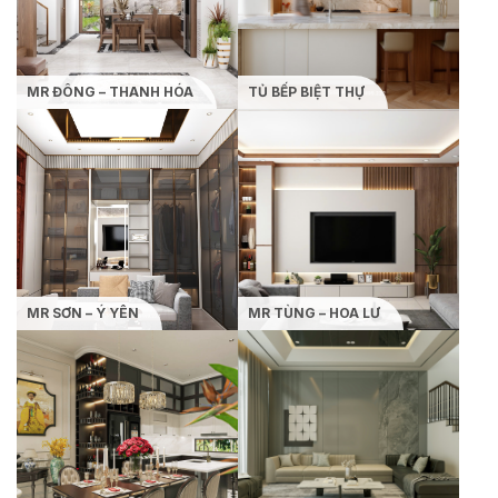
MR ĐÔNG – THANH HÓA
TỦ BẾP BIỆT THỰ
MR SƠN – Ý YÊN
MR TÙNG – HOA LƯ