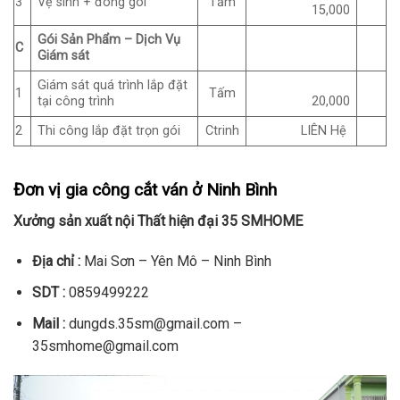
3
Vệ sinh + đóng gói
Tấm
15,000
Gói Sản Phẩm – Dịch Vụ
C
Giám sát
Giám sát quá trình lắp đặt
1
Tấm
tại công trình
20,000
2
Thi công lắp đặt trọn gói
Ctrinh
LIÊN Hệ
Đơn vị gia công cắt ván ở Ninh Bình
Xưởng sản xuất nội Thất hiện đại 35 SMHOME
Địa chỉ :
Mai Sơn – Yên Mô – Ninh Bình
SDT
:
0859499222
Mail :
dungds.35sm@gmail.com –
35smhome@gmail.com