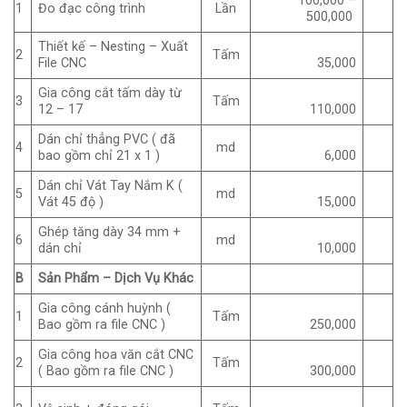
100,000 –
1
Đo đạc công trình
Lần
500,000
Thiết kế – Nesting – Xuất
2
Tấm
File CNC
35,000
Gia công cắt tấm dày từ
3
Tấm
12 – 17
110,000
Dán chỉ thẳng PVC ( đã
4
md
bao gồm chỉ 21 x 1 )
6,000
Dán chỉ Vát Tay Nắm K (
5
md
Vát 45 độ )
15,000
Ghép tăng dày 34 mm +
6
md
dán chỉ
10,000
B
Sản Phẩm – Dịch Vụ Khác
Gia công cánh huỳnh (
1
Tấm
Bao gồm ra file CNC )
250,000
Gia công hoa văn cắt CNC
2
Tấm
( Bao gồm ra file CNC )
300,000