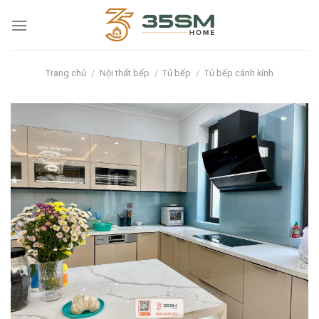
Skip
to
content
Trang chủ
/
Nội thất bếp
/
Tủ bếp
/
Tủ bếp cánh kính